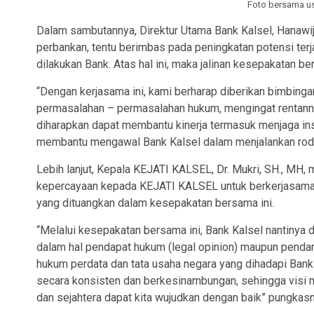
Foto bersama u
Dalam sambutannya, Direktur Utama Bank Kalsel, Hanaw
perbankan, tentu berimbas pada peningkatan potensi terj
dilakukan Bank. Atas hal ini, maka jalinan kesepakatan be
“Dengan kerjasama ini, kami berharap diberikan bimbinga
permasalahan – permasalahan hukum, mengingat rentannya
diharapkan dapat membantu kinerja termasuk menjaga ins
membantu mengawal Bank Kalsel dalam menjalankan roda b
Lebih lanjut, Kepala KEJATI KALSEL, Dr. Mukri, SH., MH,
kepercayaan kepada KEJATI KALSEL untuk berkerjasama 
yang dituangkan dalam kesepakatan bersama ini.
“Melalui kesepakatan bersama ini, Bank Kalsel nantiny
dalam hal pendapat hukum (legal opinion) maupun penda
hukum perdata dan tata usaha negara yang dihadapi Bank
secara konsisten dan berkesinambungan, sehingga visi 
dan sejahtera dapat kita wujudkan dengan baik” pungkas