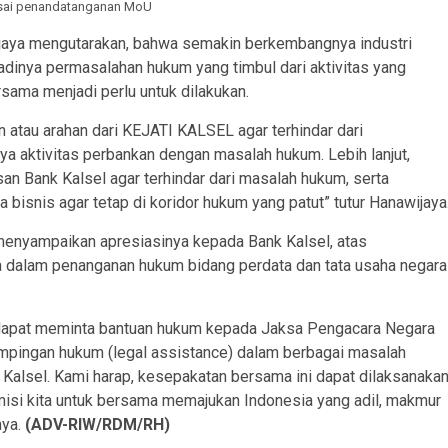
sai penandatanganan MoU
ijaya mengutarakan, bahwa semakin berkembangnya industri
adinya permasalahan hukum yang timbul dari aktivitas yang
rsama menjadi perlu untuk dilakukan.
n atau arahan dari KEJATI KALSEL agar terhindar dari
 aktivitas perbankan dengan masalah hukum. Lebih lanjut,
an Bank Kalsel agar terhindar dari masalah hukum, serta
isnis agar tetap di koridor hukum yang patut” tutur Hanawijaya
 menyampaikan apresiasinya kepada Bank Kalsel, atas
dalam penanganan hukum bidang perdata dan tata usaha negara
a dapat meminta bantuan hukum kepada Jaksa Pengacara Negara
mpingan hukum (legal assistance) dalam berbagai masalah
 Kalsel. Kami harap, kesepakatan bersama ini dapat dilaksanaka
misi kita untuk bersama memajukan Indonesia yang adil, makmur
nya.
(ADV-RIW/RDM/RH)