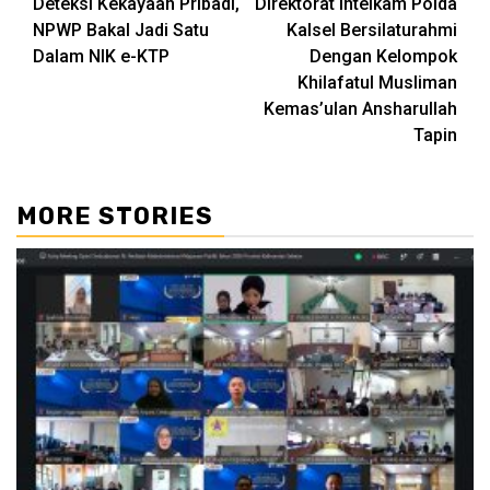
Deteksi Kekayaan Pribadi,
Direktorat Intelkam Polda
Reading
NPWP Bakal Jadi Satu
Kalsel Bersilaturahmi
Dalam NIK e-KTP
Dengan Kelompok
Khilafatul Musliman
Kemas’ulan Ansharullah
Tapin
MORE STORIES