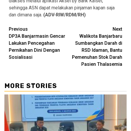
diakses melalui aplikasi Aksel by Bank Kalsel,
sehingga ASN dapat melakukan pinjaman kapan saja
dan dimana saja.
(ADV-RIW/RDM/RH)
Continue
Previous
Next
DP3A Banjarmasin Gencar
Walikota Banjarbaru
Reading
Lakukan Pencegahan
Sumbangkan Darah di
Pernikahan Dini Dengan
RSD Idaman, Bantu
Sosialisasi
Pemenuhan Stok Darah
Pasien Thalasemia
MORE STORIES