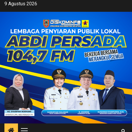
Skip
9 Agustus 2026
to
content