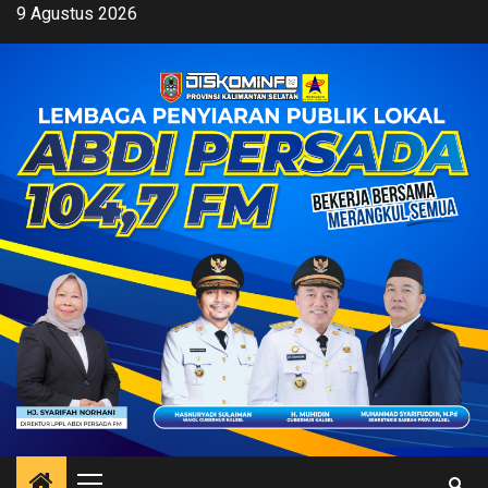
Skip
9 Agustus 2026
to
content