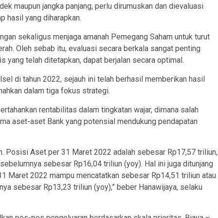
pendek maupun jangka panjang, perlu dirumuskan dan dievaluasi
p hasil yang diharapkan.
tangan sekaligus menjaga amanah Pemegang Saham untuk turut
h. Oleh sebab itu, evaluasi secara berkala sangat penting
 yang telah ditetapkan, dapat berjalan secara optimal.
sel di tahun 2022, sejauh ini telah berhasil memberikan hasil
emahkan dalam tiga fokus strategi.
tahankan rentabilitas dalam tingkatan wajar, dimana salah
rma aset-aset Bank yang potensial mendukung pendapatan
. Posisi Aset per 31 Maret 2022 adalah sebesar Rp17,57 triliun,
elumnya sebesar Rp16,04 triliun (yoy). Hal ini juga ditunjang
 31 Maret 2022 mampu mencatatkan sebesar Rp14,51 triliun atau
a sebesar Rp13,23 triliun (yoy),” beber Hanawijaya, selaku
kan pos-pos pengeluaran berdasarkan skala prioritas. Biaya –