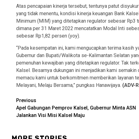
Atas pencapaian kinerja tersebut, tentunya patut disyuk
yang tidak menentu, kondisi kinerja keuangan Bank Kals
Minimum (MIM) yang ditetapkan regulator sebesar Rp3 tr
dimana per 31 Maret 2022 mencatatkan Modal Inti sebesa
sebesar Rp1,82 persen (yoy).
“Pada kesempatan ini, kami mengucapkan terima kasih
Gubernur dan Bupati/Walikota se-Kalimantan Selatan y
pemenuhan kewajiban yang ditetapkan regulator. Tak te
Kalsel. Besarnya dukungan ini menjadikan kami semakin
memacu kami untuk berkomitmen memberikan layanan ter
Melayani, Melaju Bersama,” pungkas Hanawijaya.
(ADV-
Continue
Previous
Apel Gabungan Pemprov Kalsel, Gubernur Minta ASN
Reading
Jalankan Visi Misi Kalsel Maju
MORE STORIES