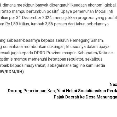
uri, dimana meskipun banyak dipengaruhi keadaan ekonomi global
el tetap mampu bertumbuh positif. Upaya pemenuhan Modal Inti
iliun per 31 Desember 2024, menunjukkan progress yang positif
r Rp1,89 triliun, tumbuh 3,86 persen dari tahun sebelumnya
 yang sebesar-besarnya kepada seluruh Pemegang Saham,
ang senantiasa memberikan dukungan, khususnya dalam upaya
rkecuali juga kepada DPRD Provinsi maupun Kabupaten/Kota se-
 optimis mampu memenuhi ketetapan regulator, sekaligus
baik kepada masyarakat, sebagaimana tagline kami Setia
RIW/RDM/RH)
Nex
Dorong Penerimaan Kas, Yani Helmi Sosialisasikan Perd
Pajak Daerah ke Desa Manungga