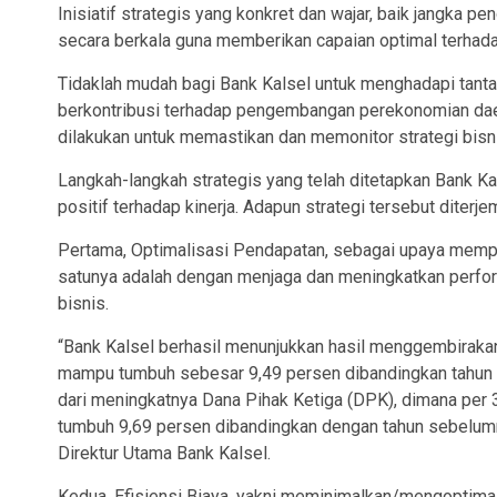
Inisiatif strategis yang konkret dan wajar, baik jangka 
secara berkala guna memberikan capaian optimal terhada
Tidaklah mudah bagi Bank Kalsel untuk menghadapi tan
berkontribusi terhadap pengembangan perekonomian daera
dilakukan untuk memastikan dan memonitor strategi bisnis
Langkah-langkah strategis yang telah ditetapkan Bank Kal
positif terhadap kinerja. Adapun strategi tersebut diterj
Pertama, Optimalisasi Pendapatan, sebagai upaya memper
satunya adalah dengan menjaga dan meningkatkan perfo
bisnis.
“Bank Kalsel berhasil menunjukkan hasil menggembirakan
mampu tumbuh sebesar 9,49 persen dibandingkan tahun seb
dari meningkatnya Dana Pihak Ketiga (DPK), dimana per
tumbuh 9,69 persen dibandingkan dengan tahun sebelumny
Direktur Utama Bank Kalsel.
Kedua, Efisiensi Biaya, yakni meminimalkan/mengoptimal