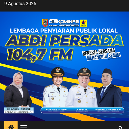
Skip
9 Agustus 2026
to
content