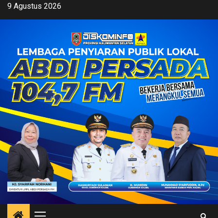
Skip
9 Agustus 2026
to
content