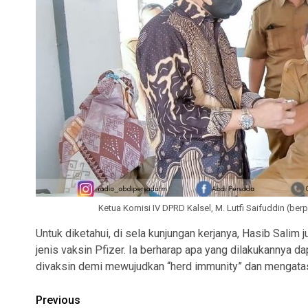
Ketua Komisi IV DPRD Kalsel, M. Lutfi Saifuddin (b
Untuk diketahui, di sela kunjungan kerjanya, Hasib Sali
jenis vaksin Pfizer. Ia berharap apa yang dilakukannya d
divaksin demi mewujudkan “herd immunity” dan mengatas
Continue
Previous