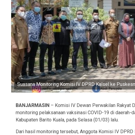
Suasana Monitoring Komisi IV DPRD Kalsel ke Puskes
BANJARMASIN
– Komisi IV Dewan Perwakilan Rakyat Da
monitoring pelaksanaan vaksinasi COVID-19 di daerah-d
Kabupaten Barito Kuala, pada Selasa (01/03) lalu.
Dari hasil monitoring tersebut, Anggota Komisi IV DPRD