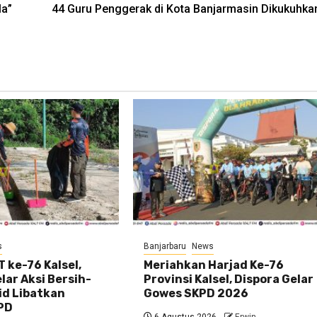
la”
44 Guru Penggerak di Kota Banjarmasin Dikukuhka
s
Banjarbaru
News
 ke-76 Kalsel,
Meriahkan Harjad Ke-76
ar Aksi Bersih-
Provinsi Kalsel, Dispora Gelar
id Libatkan
Gowes SKPD 2026
PD
6 Agustus 2026
Erwin