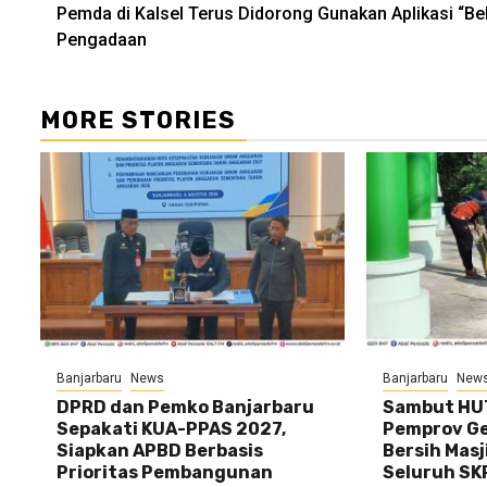
Pemda di Kalsel Terus Didorong Gunakan Aplikasi “Be
Reading
Pengadaan
MORE STORIES
Banjarbaru
News
Banjarbaru
New
DPRD dan Pemko Banjarbaru
Sambut HUT
Sepakati KUA-PPAS 2027,
Pemprov Gel
Siapkan APBD Berbasis
Bersih Masj
Prioritas Pembangunan
Seluruh SK