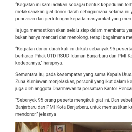
“Kegiatan ini kami adakan sebagai bentuk kepedulian t
melaksanakan giat donor darah sebagaimana selama ini
pencarian dan pertolongan kepada masyarakat yang memb
Ia juga memastikan akan selalu siap dalam membantu y
bukan hanya mencari dan menolong, tetapi bagaimana m
“Kegiatan donor darah kali ini diikuti sebanyak 95 peser
berharap Pihak UTD RSUD Idaman Banjarbaru dan PMI Kota
kedepannya,” harapnya.
Sementara itu, pada kesempatan yang sama Kepala Urus
Zuna Kurniawan menjelaskan, personil yang ikut dalam ke
juga oleh anggota Dharmawanita persatuan Kantor Pencar
“Sebanyak 95 orang peserta mengikuti giat ini. Dan seb
Banjarbaru dan PMI Kota Banjarbaru, untuk memastikan k
mendonor,” jelasnya