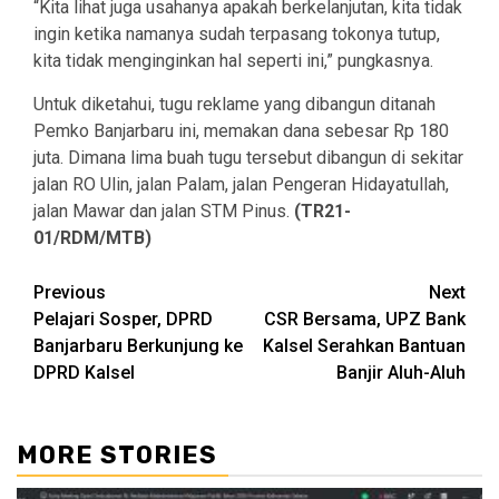
“Kita lihat juga usahanya apakah berkelanjutan, kita tidak
ingin ketika namanya sudah terpasang tokonya tutup,
kita tidak menginginkan hal seperti ini,” pungkasnya.
Untuk diketahui, tugu reklame yang dibangun ditanah
Pemko Banjarbaru ini, memakan dana sebesar Rp 180
juta. Dimana lima buah tugu tersebut dibangun di sekitar
jalan RO Ulin, jalan Palam, jalan Pengeran Hidayatullah,
jalan Mawar dan jalan STM Pinus.
(TR21-
01/RDM/MTB)
Continue
Previous
Next
Pelajari Sosper, DPRD
CSR Bersama, UPZ Bank
Reading
Banjarbaru Berkunjung ke
Kalsel Serahkan Bantuan
DPRD Kalsel
Banjir Aluh-Aluh
MORE STORIES