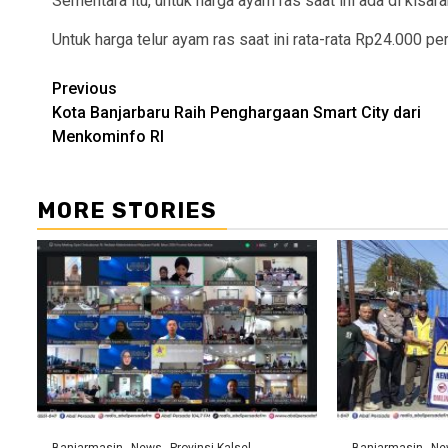
Sementara itu, untuk harga ayam ras saat ini ada di kisa
Untuk harga telur ayam ras saat ini rata-rata Rp24.000 pe
Continue
Previous
Kota Banjarbaru Raih Penghargaan Smart City dari
Reading
Menkominfo RI
MORE STORIES
Banjarmasin
News
Provinsi Kalsel
Banjarmasin
Ne