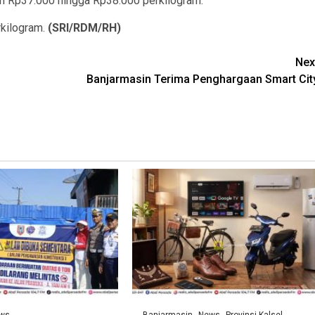
ran Rp37.000 hingga Rp38.000 perkilogram.
rkilogram.
(SRI/RDM/RH)
Nex
Banjarmasin Terima Penghargaan Smart Cit
ws
Banjarmasin
News
Provinsi Kalsel