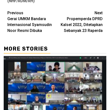
(NHF/RDM/RH)
Continue
Previous
Next
Gerai UMKM Bandara
Propemperda DPRD
Reading
Internasional Syamsudin
Kalsel 2022, Ditetapkan
Noor Resmi Dibuka
Sebanyak 23 Raperda
MORE STORIES