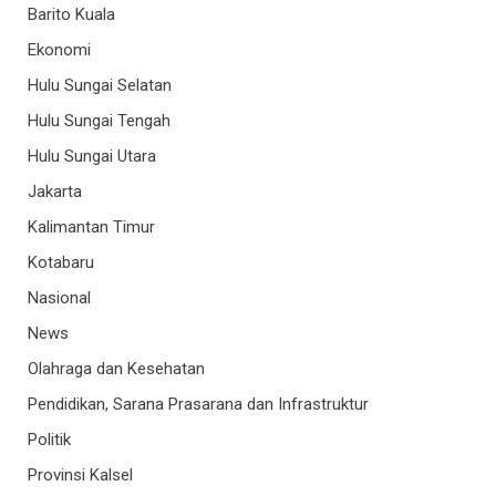
Barito Kuala
Ekonomi
Hulu Sungai Selatan
Hulu Sungai Tengah
Hulu Sungai Utara
Jakarta
Kalimantan Timur
Kotabaru
Nasional
News
Olahraga dan Kesehatan
Pendidikan, Sarana Prasarana dan Infrastruktur
Politik
Provinsi Kalsel