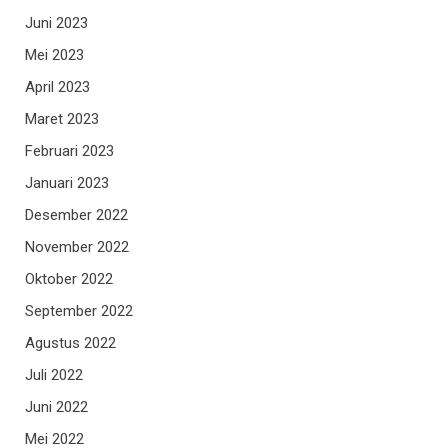
Juni 2023
Mei 2023
April 2023
Maret 2023
Februari 2023
Januari 2023
Desember 2022
November 2022
Oktober 2022
September 2022
Agustus 2022
Juli 2022
Juni 2022
Mei 2022