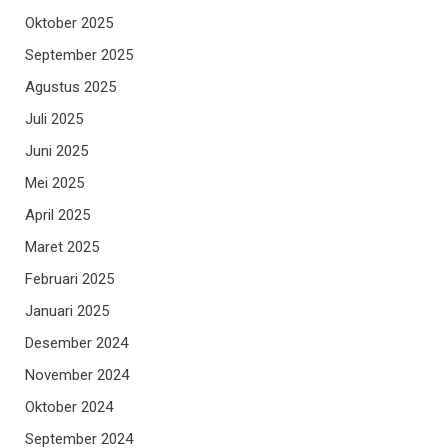
Oktober 2025
September 2025
Agustus 2025
Juli 2025
Juni 2025
Mei 2025
April 2025
Maret 2025
Februari 2025
Januari 2025
Desember 2024
November 2024
Oktober 2024
September 2024