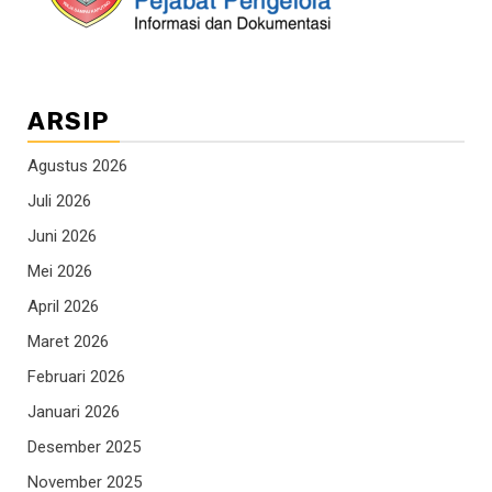
ARSIP
Agustus 2026
Juli 2026
Juni 2026
Mei 2026
April 2026
Maret 2026
Februari 2026
Januari 2026
Desember 2025
November 2025