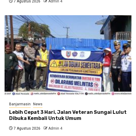
7 Agustus 2026
Admin 4
Banjarmasin
News
Lebih Cepat 3 Hari, Jalan Veteran Sungai Lulut
Dibuka Kembali Untuk Umum
7 Agustus 2026
Admin 4