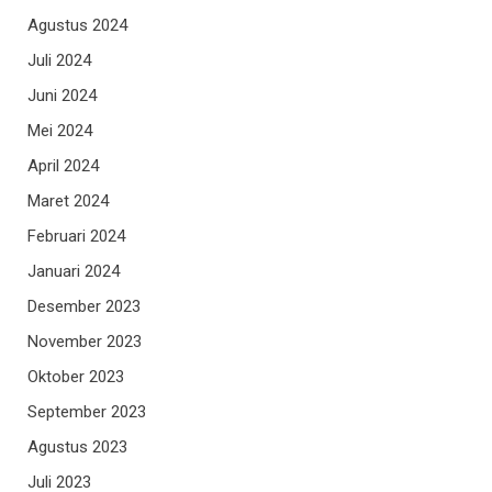
Agustus 2024
Juli 2024
Juni 2024
Mei 2024
April 2024
Maret 2024
Februari 2024
Januari 2024
Desember 2023
November 2023
Oktober 2023
September 2023
Agustus 2023
Juli 2023