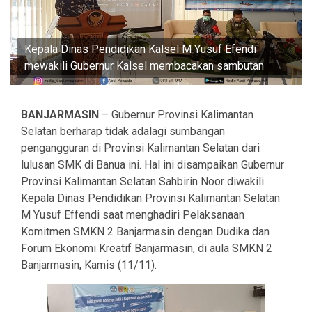
Kepala Dinas Pendidikan Kalsel M Yusuf Efendi
mewakili Gubernur Kalsel membacakan sambutan
BANJARMASIN
– Gubernur Provinsi Kalimantan
Selatan berharap tidak adalagi sumbangan
pengangguran di Provinsi Kalimantan Selatan dari
lulusan SMK di Banua ini. Hal ini disampaikan Gubernur
Provinsi Kalimantan Selatan Sahbirin Noor diwakili
Kepala Dinas Pendidikan Provinsi Kalimantan Selatan
M Yusuf Effendi saat menghadiri Pelaksanaan
Komitmen SMKN 2 Banjarmasin dengan Dudika dan
Forum Ekonomi Kreatif Banjarmasin, di aula SMKN 2
Banjarmasin, Kamis (11/11).