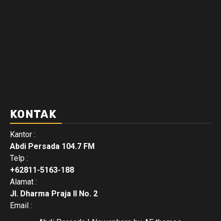
KONTAK
Kantor :
Abdi Persada 104.7 FM
Telp :
+62811-5163-188
Alamat :
Jl. Dharma Praja II No. 2
Email :