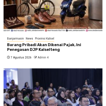
Banjarmasin
News
Provinsi Kalsel
Barang Pribadi Akan Dikenai Pajak, Ini
Penegasan DJP Kalselteng
7 Agustus 2026
Admin 4