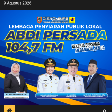
Skip
9 Agustus 2026
to
content