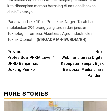
“Ini adalah bagian dari Kalsel menjemput dunia, SDM
kita diharapkan mampu bersaing di nasional bahkan
dunia,” katanya.
Pada wisuda ke 10 ini Politeknik Negeri Tanah Laut
meluluskan 296 orang yang terdiri dari jurusan
Teknologi Informasi, Akuntansi, Agro Industri dan
Teknik Otomotif.
(BIROADPIM-RIW/RDM/RH)
Continue
Previous
Next
Protes Soal PPKM Level 4,
Webinar Literasi Digital
Reading
DPRD Banjarmasin
Kabupaten Banjar; Bijak
Dukung Pemko
Bersosial Media di Era
Pandemi
MORE STORIES