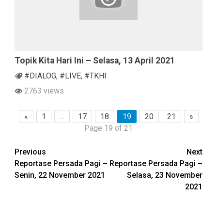
Topik Kita Hari Ini – Selasa, 13 April 2021
#DIALOG
,
#LIVE
,
#TKHI
2763 views
«
1
…
17
18
19
20
21
»
Page 19 of 21
Continue
Previous
Next
Reportase Persada Pagi –
Reportase Persada Pagi –
Reading
Senin, 22 November 2021
Selasa, 23 November
2021