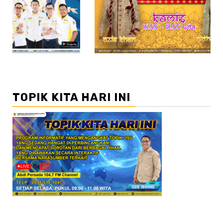
//2
//3
TOPIK KITA HARI INI