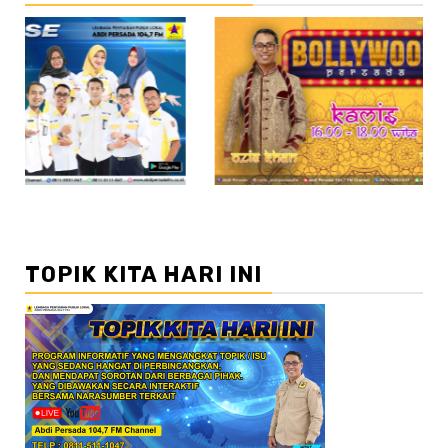
//2
/
TOPIK KITA HARI INI