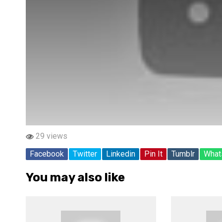
29 views
Facebook
Twitter
Linkedin
Pin It
Tumblr
What
You may also like