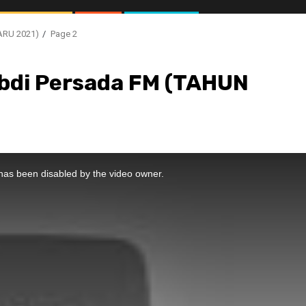
ARU 2021)
Page 2
bdi Persada FM (TAHUN
//1