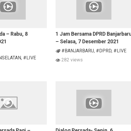
da – Rabu, 8
1 Jam Bersama DPRD Banjarbar
021
– Selasa, 7 Desember 2021
#BANJARBARU
,
#DPRD
,
#LIVE
NSELATAN
,
#LIVE
282 views
ersada Pagi –
Dialog Persada- Senin, 6