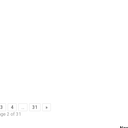
3
4
…
31
»
ge 2 of 31