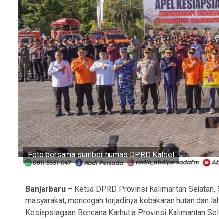
Foto bersama sumber humas DPRD Kalsel
Banjarbaru
– Ketua DPRD Provinsi Kalimantan Selatan, 
masyarakat, mencegah terjadinya kebakaran hutan dan lah
Kesiapsiagaan Bencana Karhutla Provinsi Kalimantan Sela