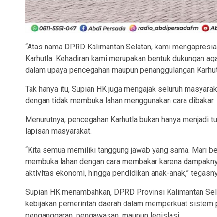
“Atas nama DPRD Kalimantan Selatan, kami mengapresia
Karhutla. Kehadiran kami merupakan bentuk dukungan agar s
dalam upaya pencegahan maupun penanggulangan Karhutla
Tak hanya itu, Supian HK juga mengajak seluruh masyarak
dengan tidak membuka lahan menggunakan cara dibakar.
Menurutnya, pencegahan Karhutla bukan hanya menjadi t
lapisan masyarakat.
“Kita semua memiliki tanggung jawab yang sama. Mari 
membuka lahan dengan cara membakar karena dampaknya 
aktivitas ekonomi, hingga pendidikan anak-anak,” tegasny
Supian HK menambahkan, DPRD Provinsi Kalimantan Sela
kebijakan pemerintah daerah dalam memperkuat sistem p
penganggaran, pengawasan, maupun legislasi.