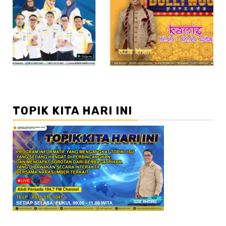
//2
//3
TOPIK KITA HARI INI