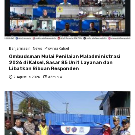
Banjarmasin
News
Provinsi Kalsel
Ombudsman Mulai Penilaian Maladministrasi
2026 di Kalsel, Sasar 85 Unit Layanan dan
Libatkan Ribuan Responden
7 Agustus 2026
Admin 4