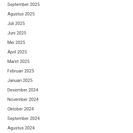
September 2025
Agustus 2025
Juli 2025
Juni 2025
Mei 2025
April 2025
Maret 2025
Februari 2025
Januari 2025
Desember 2024
November 2024
Oktober 2024
September 2024
Agustus 2024