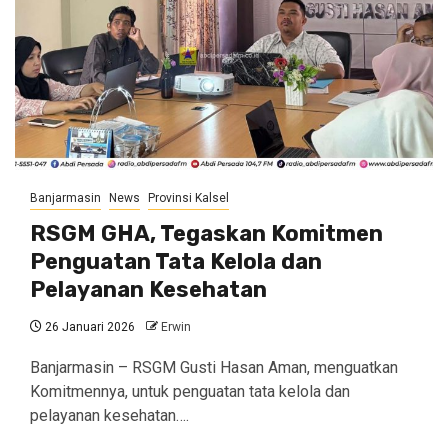
Banjarmasin
News
Provinsi Kalsel
RSGM GHA, Tegaskan Komitmen
Penguatan Tata Kelola dan
Pelayanan Kesehatan
26 Januari 2026
Erwin
Banjarmasin – RSGM Gusti Hasan Aman, menguatkan
Komitmennya, untuk penguatan tata kelola dan
pelayanan kesehatan….