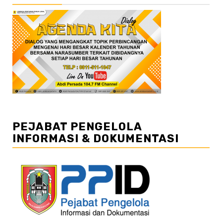
PEJABAT PENGELOLA
INFORMASI & DOKUMENTASI