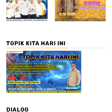
TOPIK KITA HARI INI
DIALOG