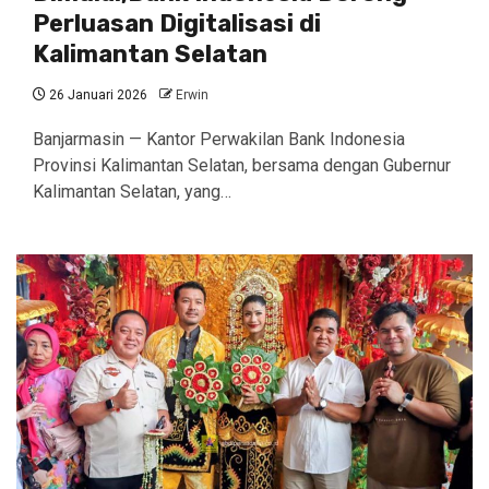
Perluasan Digitalisasi di
Kalimantan Selatan
26 Januari 2026
Erwin
Banjarmasin — Kantor Perwakilan Bank Indonesia
Provinsi Kalimantan Selatan, bersama dengan Gubernur
Kalimantan Selatan, yang…