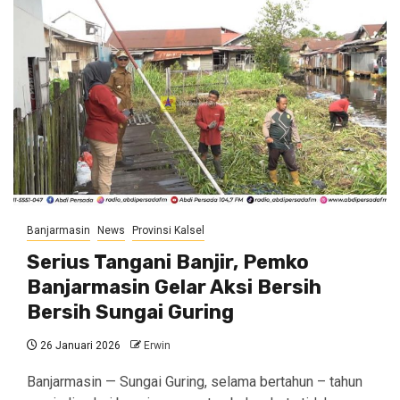
Banjarmasin
News
Provinsi Kalsel
Serius Tangani Banjir, Pemko
Banjarmasin Gelar Aksi Bersih
Bersih Sungai Guring
26 Januari 2026
Erwin
Banjarmasin — Sungai Guring, selama bertahun – tahun