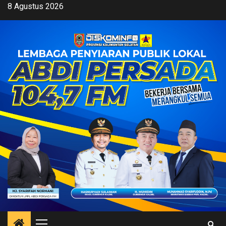
Skip
8 Agustus 2026
to
content