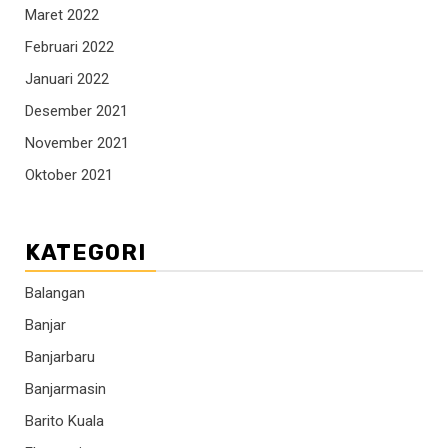
Maret 2022
Februari 2022
Januari 2022
Desember 2021
November 2021
Oktober 2021
KATEGORI
Balangan
Banjar
Banjarbaru
Banjarmasin
Barito Kuala