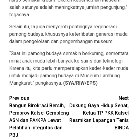
salah satunya adalah meningkatnya jumlah pengunjung,”
tegasnya.
Selain itu, Ia juga menyoroti pentingnya regenerasi
pamong budaya, khususnya keterlibatan generasi muda
dalam pengelolaan dan pengembangan museum.
“Saat ini pamong budaya semakin berkurang, sementara
minat anak muda lebih banyak ke sains dan teknologi.
Karena itu, kita perlu mempersiapkan kader-kader muda
untuk menjadi pamong budaya di Museum Lambung
Mangkurat,” pungkasnya.
(SYA/RIW/EPS)
Continue
Previous
Next
Bangun Birokrasi Bersih,
Dukung Gaya Hidup Sehat,
Reading
Pemprov Kalsel Gembleng
Ketua TP PKK Kalsel
ASN dan PA/KPA Lewat
Resmikan Lapangan Tenis
Pelatihan Integritas dan
BINDA
PBJ