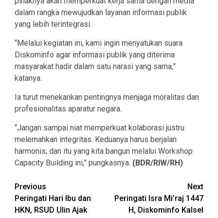
pihaknya akan memperkuat kerja sama dengan media
dalam rangka mewujudkan layanan informasi publik
yang lebih terintegrasi.
“Melalui kegiatan ini, kami ingin menyatukan suara
Diskominfo agar informasi publik yang diterima
masyarakat hadir dalam satu narasi yang sama,”
katanya.
Ia turut menekankan pentingnya menjaga moralitas dan
profesionalitas aparatur negara.
“Jangan sampai niat memperkuat kolaborasi justru
melemahkan integritas. Keduanya harus berjalan
harmonis, dan itu yang kita bangun melalui Workshop
Capacity Building ini,” pungkasnya.
(BDR/RIW/RH)
Continue
Previous
Next
Peringati Hari Ibu dan
Peringati Isra Mi’raj 1447
Reading
HKN, RSUD Ulin Ajak
H, Diskominfo Kalsel