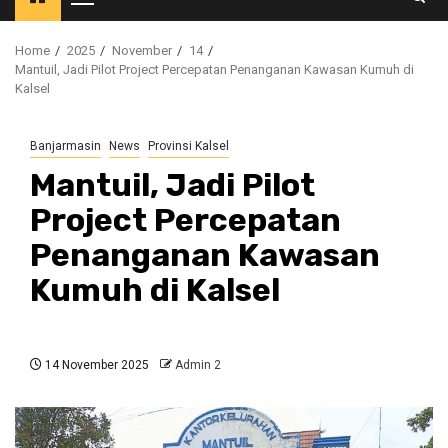
Primary
Menu
Home
2025
November
14
Mantuil, Jadi Pilot Project Percepatan Penanganan Kawasan Kumuh di
Kalsel
Banjarmasin
News
Provinsi Kalsel
Mantuil, Jadi Pilot
Project Percepatan
Penanganan Kawasan
Kumuh di Kalsel
14 November 2025
Admin 2