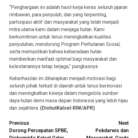
“Penghargaan ini adalah hasil kerja keras seluruh jajaran
rimbawan, para penyuluh, dan yang terpenting,
partisipasi aktif dari masyarakat yang telah menjadi
mitra utama kami dalam menjaga hutan. Kami
berkomitmen untuk terus meningkatkan kualitas
penyuluhan, mendorong Program Perhutanan Sosial,
serta memastikan bahwa keberadaan hutan
memberikan manfaat optimal bagi masyarakat dan
kelestariannya tetap terjaga,” pungkasnya.
Keberhasilan ini diharapkan menjadi motivasi bagi
seluruh pihak terkait di daerah untuk terus berinovasi
dan meningkatkan kinerja dalam mengelola sumber
daya hutan demi masa depan Indonesia yang lebih hijau
dan sejahtera.
(DishutKalsel-RIW/APR)
Continue
Previous
Next
Dorong Percepatan SPBE,
Pokdarwis dan
Reading
Diskominfo Kalsel Gelar
Masyarakat, Garda