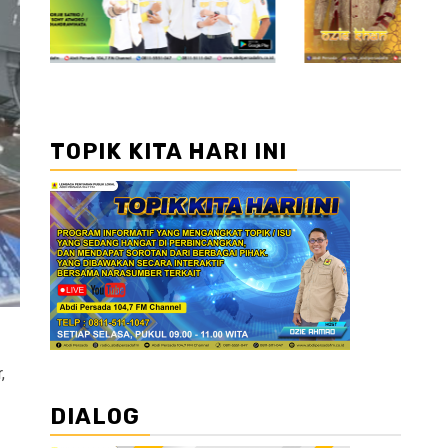
TOPIK KITA HARI INI
,
DIALOG