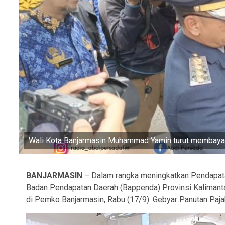
Wali Kota Banjarmasin Muhammad Yamin turut membayar
BANJARMASIN
– Dalam rangka meningkatkan Pendapatan
Badan Pendapatan Daerah (Bappenda) Provinsi Kalimanta
di Pemko Banjarmasin, Rabu (17/9). Gebyar Panutan Pajak