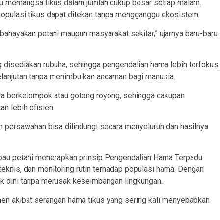
u memangsa tikus dalam jumlah cukup besar setiap malam.
populasi tikus dapat ditekan tanpa mengganggu ekosistem.
bahayakan petani maupun masyarakat sekitar,” ujarnya baru-baru
 disediakan rubuha, sehingga pengendalian hama lebih terfokus.
elanjutan tanpa menimbulkan ancaman bagi manusia.
ra berkelompok atau gotong royong, sehingga cakupan
n lebih efisien.
n persawahan bisa dilindungi secara menyeluruh dan hasilnya
bau petani menerapkan prinsip Pengendalian Hama Terpadu
 teknis, dan monitoring rutin terhadap populasi hama. Dengan
ak dini tanpa merusak keseimbangan lingkungan.
anen akibat serangan hama tikus yang sering kali menyebabkan