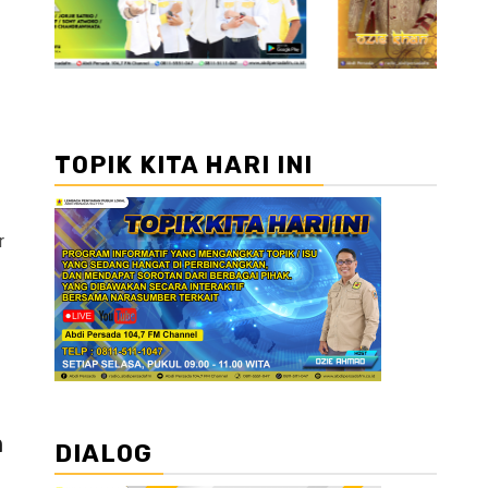
n
TOPIK KITA HARI INI
r
m
DIALOG