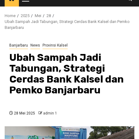
Primary
Menu
Home
2025
Mei
28
Ubah Sampah Jadi Tabungan, Strategi Cerdas Bank Kalsel dan Pemko
Banjarbaru
Banjarbaru
News
Provinsi Kalsel
Ubah Sampah Jadi
Tabungan, Strategi
Cerdas Bank Kalsel dan
Pemko Banjarbaru
28 Mei 2025
admin 1