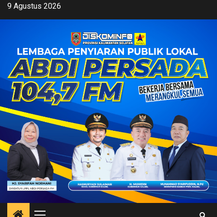
Skip
9 Agustus 2026
to
content