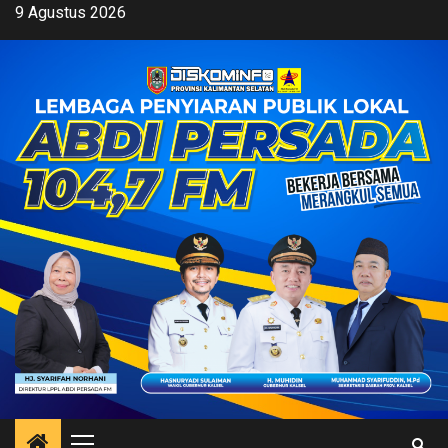
Skip
9 Agustus 2026
to
content