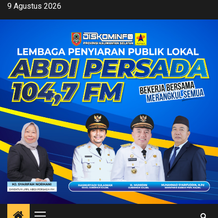
Skip
9 Agustus 2026
to
content