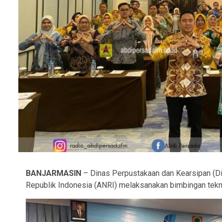
BANJARMASIN
– Dinas Perpustakaan dan Kearsipan (Dis
Republik Indonesia (ANRI) melaksanakan bimbingan tekni