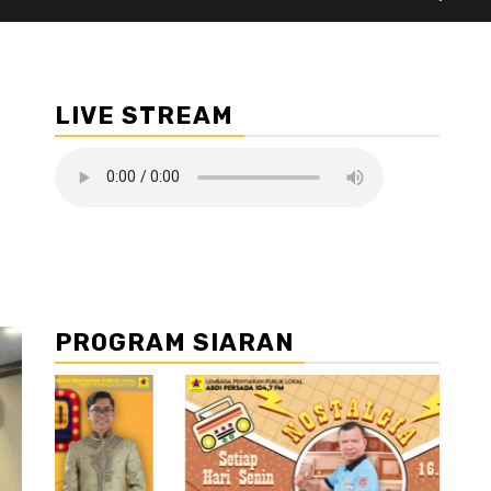
LIVE STREAM
PROGRAM SIARAN
//3
//4 //5