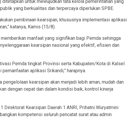
 ditetapkan untuk mewujudkan tata kelola pemerintahan yang
n publik yang berkualitas dan terpercaya diperlukan SPBE.
akukan pembinaan kearsipan, khususnya implementasi aplikasi
ran,” katanya, Kamis (15/8).
at memberikan manfaat yang signifikan bagi Pemda sehingga
nyelenggaraan kearsipan nasional yang efektif, efisien dan
ivasi Pemda tingkat Provinsi serta Kabupaten/Kota di Kalsel
 pemanfaatan aplikasi Srikandi,” harapnya.
aka pengelolaan kearsipan akan menjadi lebih aman, mudah dan
n dengan cepat dan dalam kondisi baik, kontrol kinerja
 1 Direktorat Kearsipan Daerah 1 ANRI, Prihatni Wuryatmini
mbangkan kompetensi seluruh pencatat surat atau admin