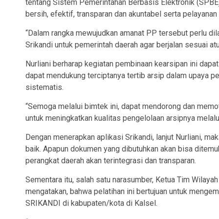
tentang Sistem Pemerintahan Berbasis Elektronik (SPBE)
bersih, efektif, transparan dan akuntabel serta pelayana
“Dalam rangka mewujudkan amanat PP tersebut perlu dil
Srikandi untuk pemerintah daerah agar berjalan sesuai atu
Nurliani berharap kegiatan pembinaan kearsipan ini dap
dapat mendukung terciptanya tertib arsip dalam upaya pe
sistematis.
“Semoga melalui bimtek ini, dapat mendorong dan memot
untuk meningkatkan kualitas pengelolaan arsipnya melalui
Dengan menerapkan aplikasi Srikandi, lanjut Nurliani, m
baik. Apapun dokumen yang dibutuhkan akan bisa ditemuka
perangkat daerah akan terintegrasi dan transparan.
Sementara itu, salah satu narasumber, Ketua Tim Wilayah
mengatakan, bahwa pelatihan ini bertujuan untuk menge
SRIKANDI di kabupaten/kota di Kalsel.