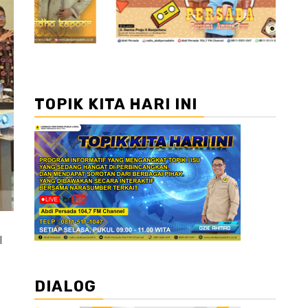
TOPIK KITA HARI INI
l
DIALOG