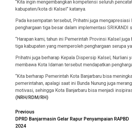
“Kita ingin mengembangkan kompetensi seluruh pencatat 
kabupaten/kota di Kalsel” katanya.
Pada kesempatan tersebut, Prihatni juga mengapresiasi 
penghargaan tiga besar dalam implementasi SRIKANDI se
“Harapan kami, tahun ini Pemerintah Provinsi Kalsel ju
tiga kabupaten yang memperoleh penghargaan serupa yakn
Prihatni juga berharap Kepala Dispersip Kalsel, Nurliani 
membawa Kota Idaman tersebut mendapatkan penghargaa
“Kita berharap Pemerintah Kota Banjarbaru bisa mening
pemerintahan, apalagi saat ini Bunda Nunung juga meran
motivasi, sehingga Kota Banjarbaru bisa menjadi insipira
(NRH/RDM/RH)
Continue
Previous
DPRD Banjarmasin Gelar Rapur Penyampaian RAPBD
Reading
2024