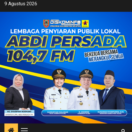
Skip
9 Agustus 2026
to
content