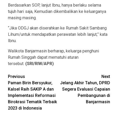
Berdasarkan SOP, lanjut Ibnu, hanya berlaku selama
tujuh hari saja, Kemudian dikembalikan ke keluarganya
masing masing.
“Jika ODGJ akan diserahkan ke Rumah Sakit Sambang
Lihum/untuk mendapatkan perawatan lebih lanjut,” kata
Ibnu.
Walikota Banjarmasin berharap, keluarga penghuni
Rumah Singgah dapat mematuhi aturan
tersebut.
(SRI/RIW/APR)
Continue
Previous
Next
Paman Birin Bersyukur,
Jelang Akhir Tahun, DPRD
Reading
Kalsel Raih SAKIP A dan
Segera Evaluasi Capaian
Implementasi Reformasi
Pembangunan di
Birokrasi Tematik Terbaik
Banjarmasin
2023 di Indonesia