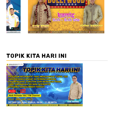
2
//3
TOPIK KITA HARI INI