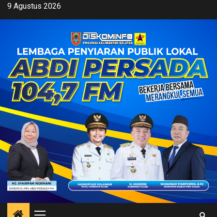
Skip
9 Agustus 2026
to
content