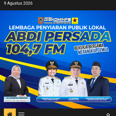
Skip
9 Agustus 2026
to
content