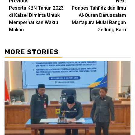
Continue
Previous
Next
Peserta KBN Tahun 2023
Ponpes Tahfidz dan Ilmu
Reading
di Kalsel Diminta Untuk
Al-Quran Darussalam
Memperhatikan Waktu
Martapura Mulai Bangun
Makan
Gedung Baru
MORE STORIES