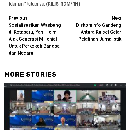
Idaman,” tutupnya.
(RILIS-RDM/RH)
Continue
Previous
Next
Sosialisasikan Wasbang
Diskominfo Gandeng
Reading
di Kotabaru, Yani Helmi
Antara Kalsel Gelar
Ajak Generasi Millenial
Pelatihan Jurnalistik
Untuk Perkokoh Bangsa
dan Negara
MORE STORIES