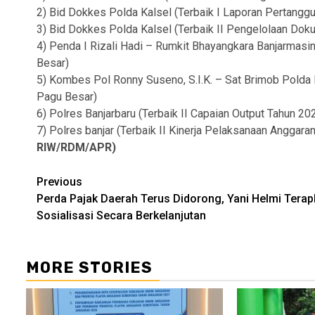
2) Bid Dokkes Polda Kalsel (Terbaik I Laporan Pertang
3) Bid Dokkes Polda Kalsel (Terbaik II Pengelolaan Do
4) Penda I Rizali Hadi – Rumkit Bhayangkara Banjarmasi
Besar)
5) Kombes Pol Ronny Suseno, S.I.K. – Sat Brimob Polda
Pagu Besar)
6) Polres Banjarbaru (Terbaik II Capaian Output Tahun 2
7) Polres banjar (Terbaik II Kinerja Pelaksanaan Anggar
RIW/RDM/APR)
Continue
Previous
Perda Pajak Daerah Terus Didorong, Yani Helmi Tera
Reading
Sosialisasi Secara Berkelanjutan
MORE STORIES