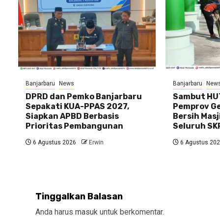
Banjarbaru
News
Banjarbaru
New
DPRD dan Pemko Banjarbaru
Sambut HUT
Sepakati KUA-PPAS 2027,
Pemprov Gel
Siapkan APBD Berbasis
Bersih Masj
Prioritas Pembangunan
Seluruh SK
6 Agustus 2026
Erwin
6 Agustus 20
Tinggalkan Balasan
Anda harus
masuk
untuk berkomentar.