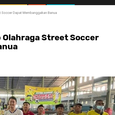
eet Soccer Dapat Membanggakan Banua
 Olahraga Street Soccer
anua
//1