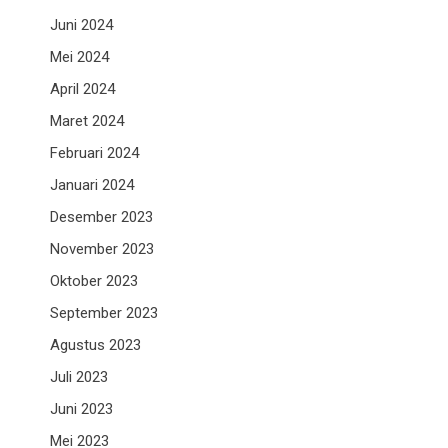
Juni 2024
Mei 2024
April 2024
Maret 2024
Februari 2024
Januari 2024
Desember 2023
November 2023
Oktober 2023
September 2023
Agustus 2023
Juli 2023
Juni 2023
Mei 2023