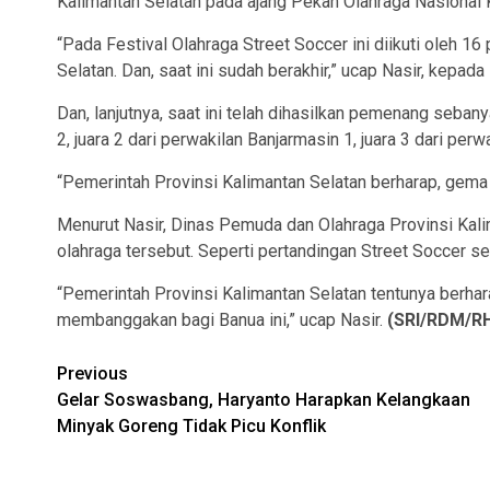
Kalimantan Selatan pada ajang Pekan Olahraga Nasiona
“Pada Festival Olahraga Street Soccer ini diikuti oleh 1
Selatan. Dan, saat ini sudah berakhir,” ucap Nasir, kepad
Dan, lanjutnya, saat ini telah dihasilkan pemenang sebanya
2, juara 2 dari perwakilan Banjarmasin 1, juara 3 dari pe
“Pemerintah Provinsi Kalimantan Selatan berharap, gema ol
Menurut Nasir, Dinas Pemuda dan Olahraga Provinsi Kal
olahraga tersebut. Seperti pertandingan Street Soccer ser
“Pemerintah Provinsi Kalimantan Selatan tentunya berha
membanggakan bagi Banua ini,” ucap Nasir.
(SRI/RDM/R
Continue
Previous
Gelar Soswasbang, Haryanto Harapkan Kelangkaan
Reading
Minyak Goreng Tidak Picu Konflik