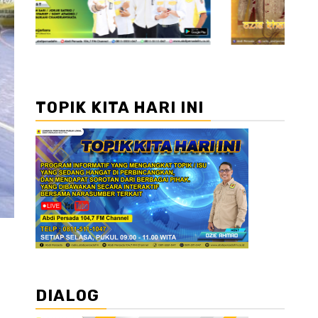
TOPIK KITA HARI INI
DIALOG