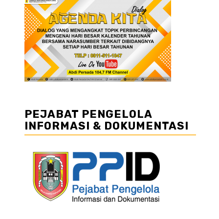
PEJABAT PENGELOLA
INFORMASI & DOKUMENTASI