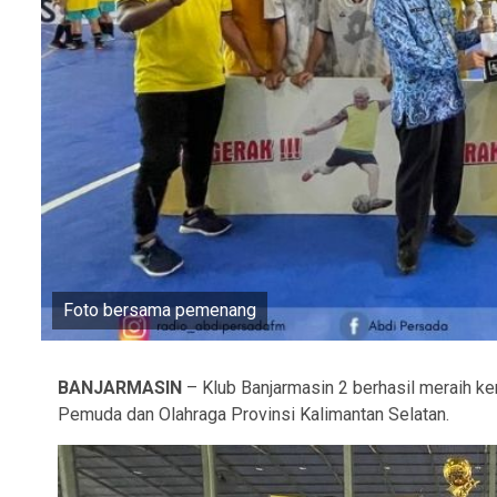
Foto bersama pemenang
BANJARMASIN
– Klub Banjarmasin 2 berhasil meraih ke
Pemuda dan Olahraga Provinsi Kalimantan Selatan.