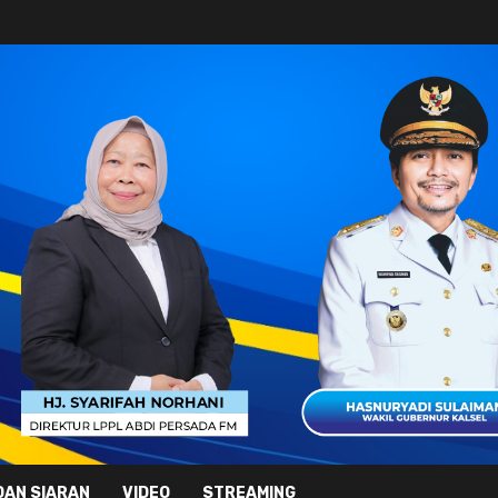
DAN SIARAN
VIDEO
STREAMING