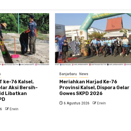
s
Banjarbaru
News
 ke-76 Kalsel,
Meriahkan Harjad Ke-76
ar Aksi Bersih-
Provinsi Kalsel, Dispora Gelar
id Libatkan
Gowes SKPD 2026
PD
6 Agustus 2026
Erwin
26
Erwin