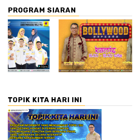
PROGRAM SIARAN
//2
//3
TOPIK KITA HARI INI