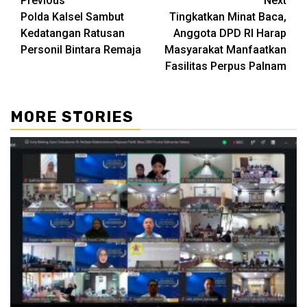
Continue
Previous
Next
Polda Kalsel Sambut
Tingkatkan Minat Baca,
Reading
Kedatangan Ratusan
Anggota DPD RI Harap
Personil Bintara Remaja
Masyarakat Manfaatkan
Fasilitas Perpus Palnam
MORE STORIES