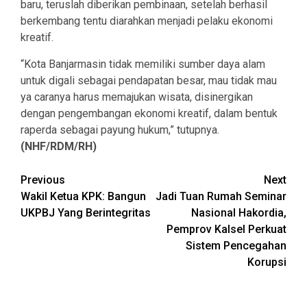
baru, teruslah diberikan pembinaan, setelah berhasil
berkembang tentu diarahkan menjadi pelaku ekonomi
kreatif.
“Kota Banjarmasin tidak memiliki sumber daya alam
untuk digali sebagai pendapatan besar, mau tidak mau
ya caranya harus memajukan wisata, disinergikan
dengan pengembangan ekonomi kreatif, dalam bentuk
raperda sebagai payung hukum,” tutupnya.
(NHF/RDM/RH)
Continue
Previous
Next
Wakil Ketua KPK: Bangun
Jadi Tuan Rumah Seminar
Reading
UKPBJ Yang Berintegritas
Nasional Hakordia,
Pemprov Kalsel Perkuat
Sistem Pencegahan
Korupsi