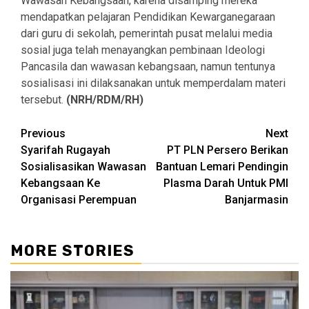
Wawasan Kebangsaan, karena disamping mereka
mendapatkan pelajaran Pendidikan Kewarganegaraan
dari guru di sekolah, pemerintah pusat melalui media
sosial juga telah menayangkan pembinaan Ideologi
Pancasila dan wawasan kebangsaan, namun tentunya
sosialisasi ini dilaksanakan untuk memperdalam materi
tersebut.
(NRH/RDM/RH)
Continue
Previous
Next
Syarifah Rugayah
PT PLN Persero Berikan
Reading
Sosialisasikan Wawasan
Bantuan Lemari Pendingin
Kebangsaan Ke
Plasma Darah Untuk PMI
Organisasi Perempuan
Banjarmasin
MORE STORIES