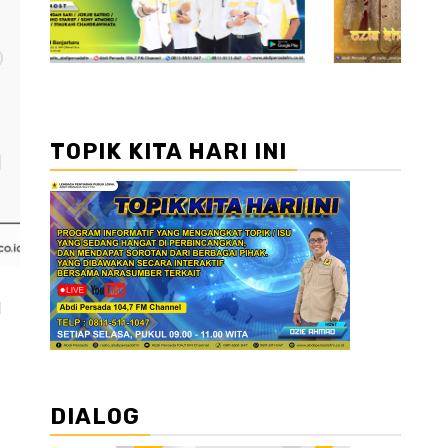
TOPIK KITA HARI INI
l
DIALOG