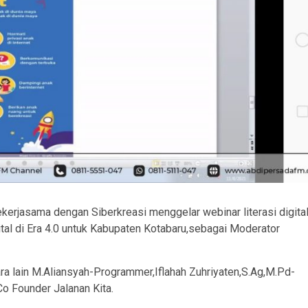
kerjasama dengan Siberkreasi menggelar webinar literasi digita
al di Era 4.0 untuk Kabupaten Kotabaru,sebagai Moderator
a lain M.Aliansyah-Programmer,Iflahah Zuhriyaten,S.Ag,M.Pd-
o Founder Jalanan Kita.