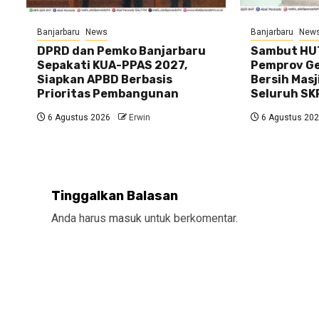
Banjarbaru
News
Banjarbaru
New
DPRD dan Pemko Banjarbaru
Sambut HUT
Sepakati KUA-PPAS 2027,
Pemprov Gel
Siapkan APBD Berbasis
Bersih Masj
Prioritas Pembangunan
Seluruh SK
6 Agustus 2026
Erwin
6 Agustus 20
Tinggalkan Balasan
Anda harus
masuk
untuk berkomentar.