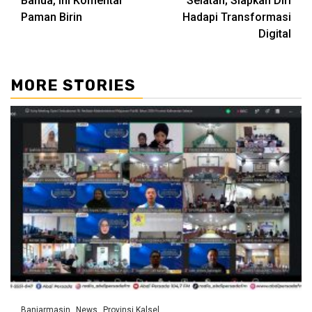
Banua, Ini Komentar
Selatan; Siapkan Diri
Paman Birin
Hadapi Transformasi
Digital
MORE STORIES
Banjarmasin
News
Provinsi Kalsel