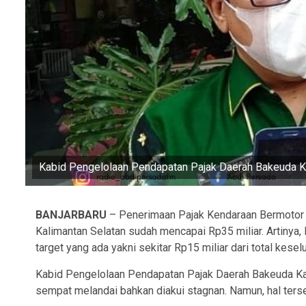
Kabid Pengelolaan Pendapatan Pajak Daerah Bakeuda Ka
BANJARBARU
– Penerimaan Pajak Kendaraan Bermotor (
Kalimantan Selatan sudah mencapai Rp35 miliar. Artinya,
target yang ada yakni sekitar Rp15 miliar dari total kesel
Kabid Pengelolaan Pendapatan Pajak Daerah Bakeuda Kal
sempat melandai bahkan diakui stagnan. Namun, hal ters