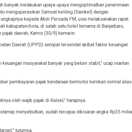
lah banyak melakukan upaya-upaya mengoptimalkan penerimaan
 yaitu mengoperasikan Samsat keliling (Samkel) dengan
” ungkapnya kepada Abdi Persada FM, usai melaksanakan rapat
h kabupaten/kota, di salah satu hotel ternama di Banjarbaru,
 pajak daerah, Kamis (30/9) kemarin.
apatan Daerah (UPPD) sempat tersendat akibat faktor keuangan
i keuangan masyarakat banyak yang belum stabil,” ucap mantan
ktober pembayaran pajak kendaraan bermotor kembali normal alias
ya oleh wajib pajak di Kalsel,” harapnya.
ustamaji menyebutkan, sudah tercapai dikisaran angka Rp35 milia
arget,” tuturnya.