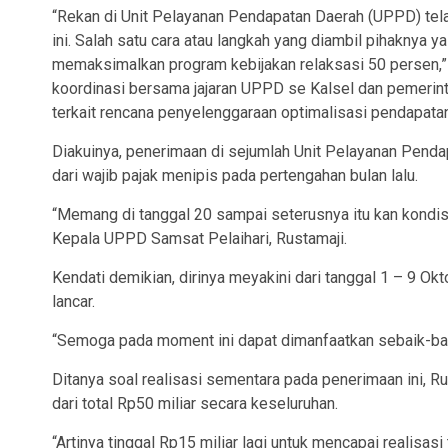
“Rekan di Unit Pelayanan Pendapatan Daerah (UPPD) te
ini. Salah satu cara atau langkah yang diambil pihaknya
memaksimalkan program kebijakan relaksasi 50 persen,
koordinasi bersama jajaran UPPD se Kalsel dan pemerinta
terkait rencana penyelenggaraan optimalisasi pendapatan
Diakuinya, penerimaan di sejumlah Unit Pelayanan Pend
dari wajib pajak menipis pada pertengahan bulan lalu.
“Memang di tanggal 20 sampai seterusnya itu kan kondis
Kepala UPPD Samsat Pelaihari, Rustamaji.
Kendati demikian, dirinya meyakini dari tanggal 1 – 9 O
lancar.
“Semoga pada moment ini dapat dimanfaatkan sebaik-baikn
Ditanya soal realisasi sementara pada penerimaan ini, R
dari total Rp50 miliar secara keseluruhan.
“Artinya tinggal Rp15 miliar lagi untuk mencapai realisasi t