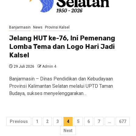
Banjarmasin
News
Provinsi Kalsel
Jelang HUT ke-76, Ini Pemenang
Lomba Tema dan Logo Hari Jadi
Kalsel
29 Juli 2026
Admin 4
Banjarmasin – Dinas Pendidikan dan Kebudayaan
Provinsi Kalimantan Selatan melalui UPTD Taman
Budaya, sukses menyelenggarakan…
Navigasi
Previous
1
2
3
4
5
6
7
…
677
pos
Next