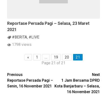
Reportase Persada Pagi – Selasa, 23 Maret
2021
#BERITA
,
#LIVE
1798 views
«
1
…
19
20
21
Page 21 of 21
Continue
Previous
Next
Reportase Persada Pagi –
1 Jam Bersama DPRD
Reading
Senin, 16 November 2021
Kota Banjarbaru – Selasa,
16 November 2021